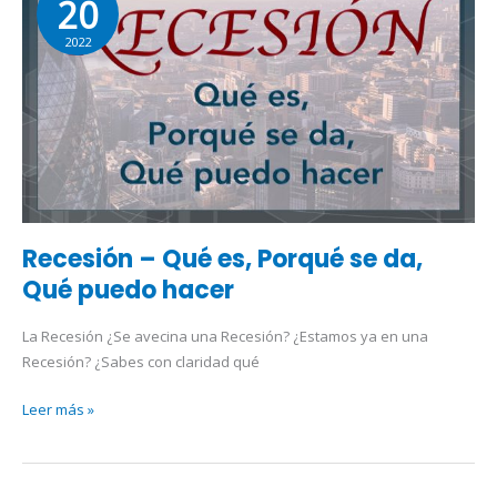
20
Qué
2022
es,
Porqué
se
da,
Qué
puedo
hacer
Recesión – Qué es, Porqué se da,
Qué puedo hacer
La Recesión ¿Se avecina una Recesión? ¿Estamos ya en una
Recesión? ¿Sabes con claridad qué
Leer más »