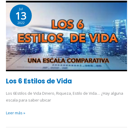
Los
Jul
6
13
Estilos
2022
de
Vida
Los 6 Estilos de Vida
Los 6Estilos de Vida Dinero, Riqueza, Estilo de Vida… ¿Hay alguna
escala para saber ubicar
Leer más »