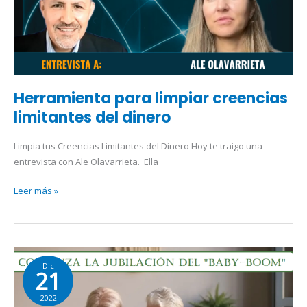
dinero
Herramienta para limpiar creencias
limitantes del dinero
Limpia tus Creencias Limitantes del Dinero Hoy te traigo una
entrevista con Ale Olavarrieta. Ella
Leer más »
Comienza
Dic
la
21
Jubiliación
2022
del