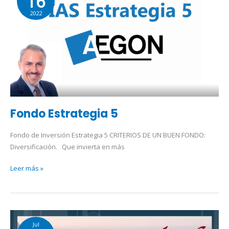
16
5
2022
Fondo Estrategia 5
Fondo de Inversión Estrategia 5 CRITERIOS DE UN BUEN FONDO:
Diversificación. Que invierta en más
Leer más »
Recesión
Jul
–