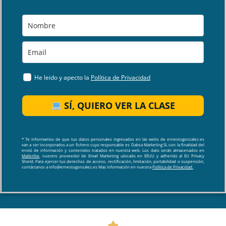
He leido y apecto la
Política de Privacidad
SÍ, QUIERO VER LA CLASE
* Te informamos de que tus datos personales ingresados en las webs de ernestogonzalez.es
van a ser incorporados a un fichero cuyo responsable es Dabsa Marketing SL con la finalidad del
envió de información y contenidos tratados en nuestra web. Los dato serán almacenados en
Mailerlite
, nuestro proveedor de Email Marketing ubicado en EEUU y adherido al EU Privacy
Shield. Para ejercer tus derechos de acceso, rectificación, limitación, portabilidad o suspensión,
contáctanos a info@ernestogonzalez.es Mas información en nuestra
Política de Privacidad.