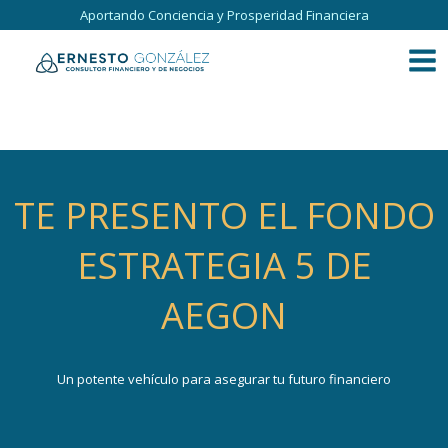
Ir
Aportando Conciencia y Prosperidad Financiera
al
contenido
TE PRESENTO EL FONDO
ESTRATEGIA 5 DE
AEGON
Un potente vehículo para asegurar tu futuro financiero